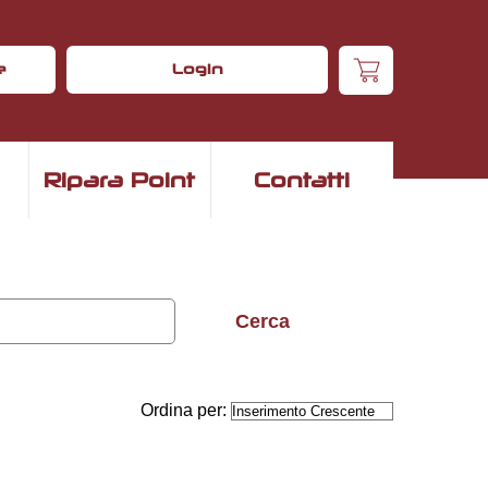
e
Login
Ripara Point
Contatti
Ordina per: