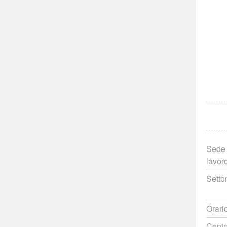
Sede 
lavor
Setto
Orari
Contr