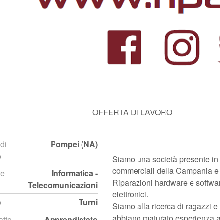
OFFERTA DI LAVORO
di
Pompei (NA)
o
Siamo una società presente in 
commerciali della Campania e
re
Informatica -
Riparazioni hardware e softwar
Telecomunicazioni
elettronici.
o
Turni
Siamo alla ricerca di ragazzi 
abbiano maturato esperienza 
atto
Apprendistato