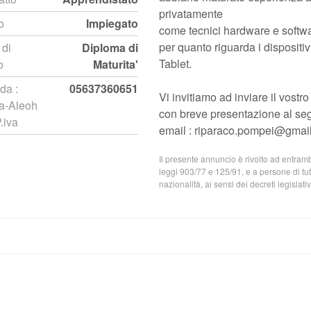
privatamente
o
Impiegato
come tecnici hardware e softw
per quanto riguarda i dispositi
 di
Diploma di
Tablet.
o
Maturita'
da :
05637360651
Vi invitiamo ad inviare il vost
a-Aleoh
con breve presentazione al seg
P.iva
email : riparaco.pompei@gmai
Il presente annuncio è rivolto ad entrambi
leggi 903/77 e 125/91, e a persone di tutt
nazionalità, ai sensi dei decreti legislat