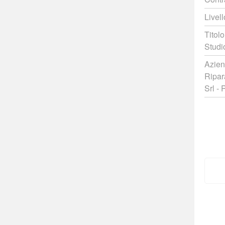
Livell
Titolo
Studi
Azien
Ripar
Srl - 