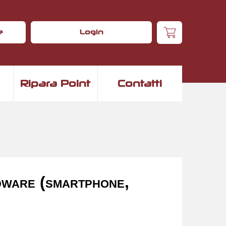
e
Login
Ripara Point
Contatti
dware (smartphone,