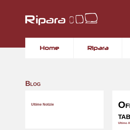
Home
Ripara
Blog
Of
Ultime Notizie
ta
Ultimo A